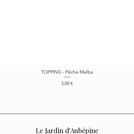
TOPPING - Pêche Melba
Aperçu rapide
Prix
3,00 €
Le Jardin d'Aubépine