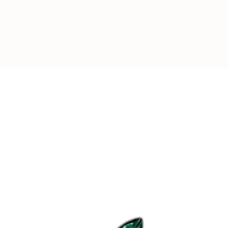
-
REJOIGNEZ L
Plus de
4000
pers
leurs appareils av
d’Aubépine
.