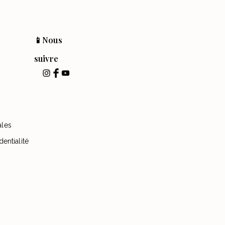
📱Nous
suivre
ales
dentialité