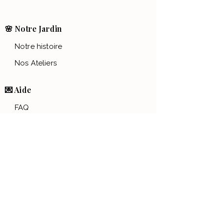
🌸 Notre Jardin
Notre histoire
Nos Ateliers
💌 Aide
FAQ
Contact
Conditions générales
Politique de confidentialité
Mentions légales
📱Nous suivre