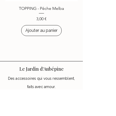
choisi d’égayer leurs appareils
TOPPING - Pêche Melba
avec les accessoires
Le Jardin
d’Aubépine
.
Prix
3,00 €
Ajouter au panier
Le Jardin d'Aubépine
Des accessoires qui vous ressemblent,
faits avec amour.
🌸 Notre Jardin
Notre histoire