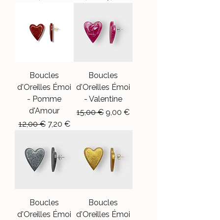
Boucles
Boucles
d'Oreilles Émoi
d'Oreilles Émoi
- Pomme
- Valentine
d'Amour
Prix original
Prix promotionnel
15,00 €
9,00 €
Prix original
Prix promotionnel
12,00 €
7,20 €
Boucles
Boucles
d'Oreilles Émoi
d'Oreilles Émoi