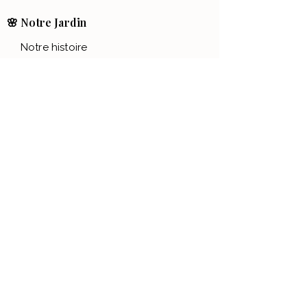
🌸 Notre Jardin
Notre histoire
Nos Ateliers
💌 Aide
FAQ
Contact
Conditions générales
Politique de confidentialité
Mentions légales
📱Nous suivre