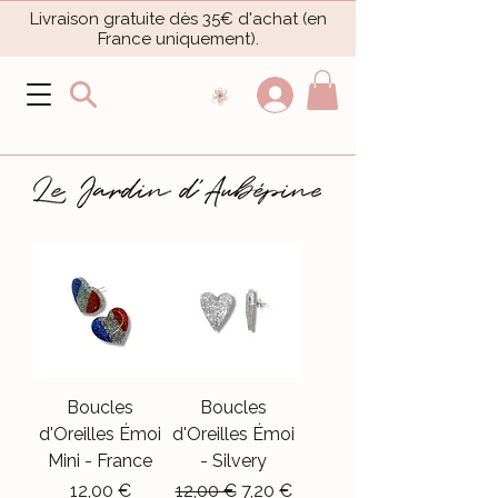
Livraison gratuite dès 35€ d'achat (en
France uniquement).​
Boucles
Boucles
d'Oreilles Émoi
d'Oreilles Émoi
Mini - France
- Silvery
Prix
Prix original
Prix promotionnel
12,00 €
12,00 €
7,20 €