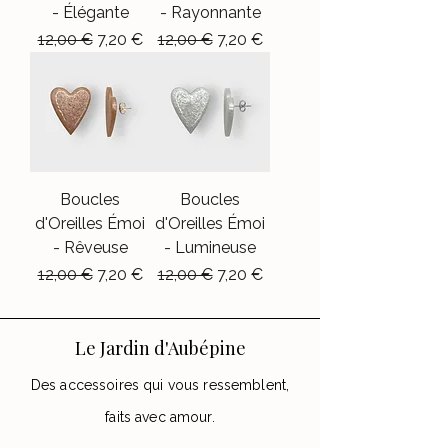
- Élégante
- Rayonnante
Prix original
Prix promotionnel
Prix original
Prix promotionnel
12,00 €
7,20 €
12,00 €
7,20 €
Boucles
Boucles
d'Oreilles Émoi
d'Oreilles Émoi
- Rêveuse
- Lumineuse
Prix original
Prix promotionnel
Prix original
Prix promotionnel
12,00 €
7,20 €
12,00 €
7,20 €
Le Jardin d'Aubépine
Des accessoires qui vous ressemblent,
faits avec amour.