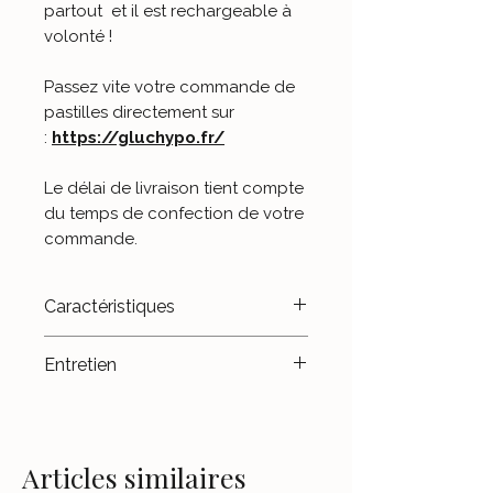
partout et il est rechargeable à
volonté !
Passez vite votre commande de
pastilles directement sur
:
https://gluchypo.fr/
Le délai de livraison tient compte
du temps de confection de votre
commande.
Caractéristiques
- Customisé main.
Entretien
- Fabriqué en France.
Évitez le contact avec l'eau,
surtout celle de la piscine ou de
la mer.
Articles similaires