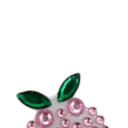
-
REJOIGNEZ L
Plus de
4000
pers
leurs appareils av
d’Aubépine
.