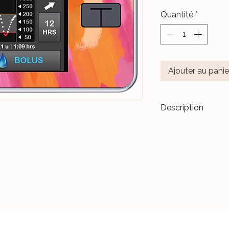
Quantité
*
Ajouter au panie
Description
Transformez vos di
accessoires de m
Les stickers
Le Ja
pour durer dans l
Nos différents mo
notre Atelier, sur 
et protégés par un 
Ceux-ci sont donc 
manipulations quo