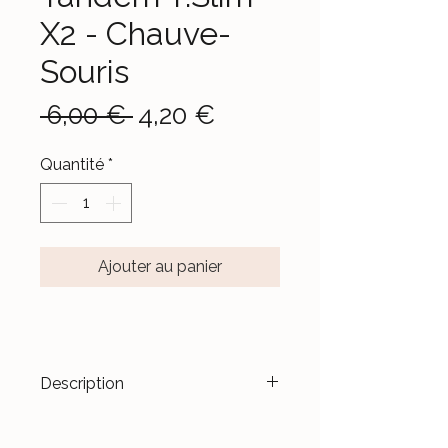
X2 - Chauve-
Souris
Prix
Prix
 6,00 € 
4,20 €
original
promotionnel
Quantité
*
Ajouter au panier
Description
Transformez vos dispositifs en
véritables accessoires de mode.