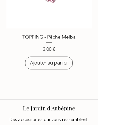
-
REJOIGNEZ LA
COMMUNAUTÉ
-
Plus de
4000
personnes ont
choisi d’égayer leurs appareils
TOPPING - Pêche Melba
avec les accessoires
Le Jardin
d’Aubépine
.
Prix
3,00 €
Ajouter au panier
Le Jardin d'Aubépine
Des accessoires qui vous ressemblent,
faits avec amour.