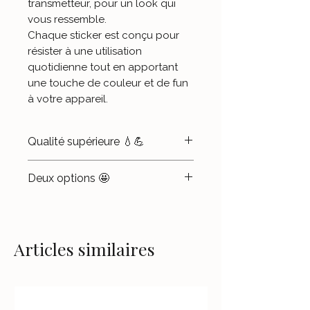
transmetteur, pour un look qui
vous ressemble.
Chaque sticker est conçu pour
résister à une utilisation
quotidienne tout en apportant
une touche de couleur et de fun
à votre appareil.
Qualité supérieure 💧💪
Matériau premium
:
Deux options 🤩
Imprimés sur un vinyle de
qualité supérieure dans notre
Sticker seul
🎨 : Appliquez-
Atelier, les stickers sont
le rapidement sur votre
protégés par un film ultra-
transmetteur pour ajouter une
Articles similaires
brillant pour un rendu Rêve
touche de couleur à votre
Boréalant et durable.
quotidien. Notez que, une fois
retiré,
le sticker ne peut
Résistance à toute
pas se recoller.