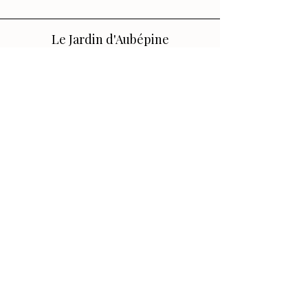
Le Jardin d'Aubépine
Des accessoires qui vous ressemblent,
faits avec amour.
🌸 Notre Jardin
Notre histoire
Nos Ateliers
💌 Aide
FAQ
Contact
Conditions générales