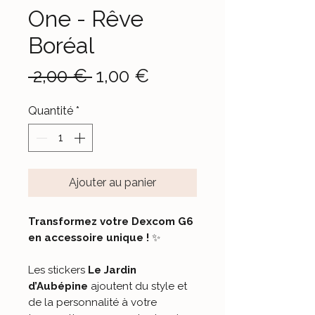
One - Rêve
Boréal
Prix
Prix
 2,00 € 
1,00 €
original
promotionnel
Quantité
*
Ajouter au panier
Transformez votre Dexcom G6
en accessoire unique !
✨
Les stickers
Le Jardin
d’Aubépine
ajoutent du style et
de la personnalité à votre