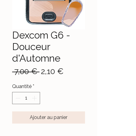
Dexcom G6 -
Douceur
d'Automne
Prix
Prix
 7,00 € 
2,10 €
original
promotionnel
Quantité
*
Ajouter au panier