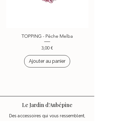
-
REJOIGNEZ LA
COMMUNAUTÉ
-
Plus de
4000
personnes ont
choisi d’égayer leurs appareils
TOPPING - Pêche Melba
avec les accessoires
Le Jardin
d’Aubépine
.
Prix
3,00 €
Ajouter au panier
Le Jardin d'Aubépine
Des accessoires qui vous ressemblent,
faits avec amour.