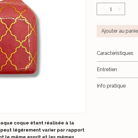
Ajouter au panie
Caractéristiques
- Plastique therm
Entretien
- Fait main.
- Fabriqué en Fran
Évitez le contact a
Info pratique
piscine ou de la m
Évitez de trop soll
intérieures, afin qu
maintiennent bien
Les ailettes doive
haque coque étant réalisée à la
et l'adhésif.
 peut légèrement varier par rapport
ant le même esprit et les mêmes