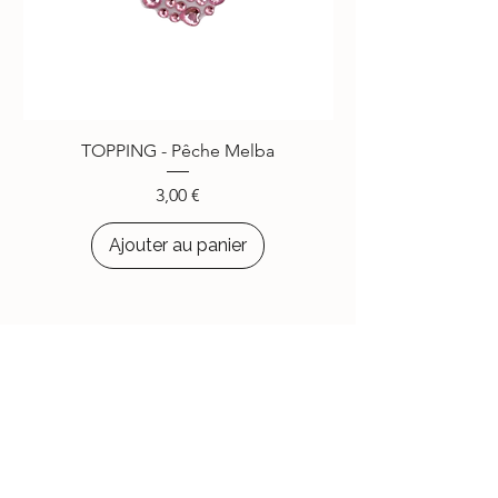
TOPPING - Pêche Melba
Prix
3,00 €
Ajouter au panier
Le Jardin d'Aubépine
Des accessoires qui vous ressemblent,
faits avec amour.