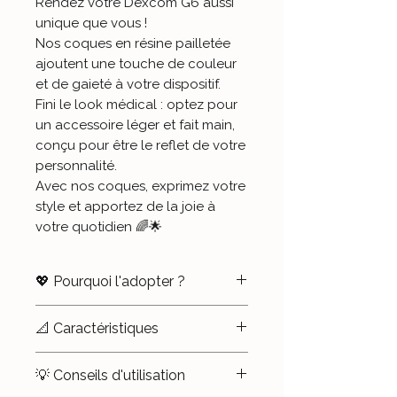
Rendez votre Dexcom G6 aussi
unique que vous !
Nos coques en résine pailletée
ajoutent une touche de couleur
et de gaieté à votre dispositif.
Fini le look médical : optez pour
un accessoire léger et fait main,
conçu pour être le reflet de votre
personnalité.
Avec nos coques, exprimez votre
style et apportez de la joie à
votre quotidien 🌈🌟
💖 Pourquoi l'adopter ?
✨
Démédicalisez en beauté
:
📐 Caractéristiques
Donnez à votre Dexcom G6 un
look qui vous ressemble, en
📏
Compatibilité
: Dexcom G6
💡 Conseils d'utilisation
ajoutant une touche personnelle
et Dexcom One uniquement.