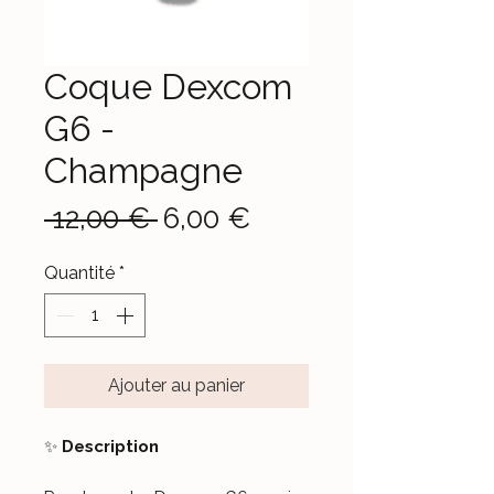
Coque Dexcom
G6 -
Champagne
Prix
Prix
 12,00 € 
6,00 €
original
promotionnel
Quantité
*
Ajouter au panier
✨
Description