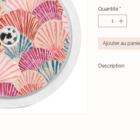
Quantité
*
Ajouter au panie
Description
Transformez vos di
accessoires de m
Les stickers
Le Ja
pour durer dans l
Nos différents mo
notre Atelier, sur 
et protégés par un 
Ceux-ci sont donc 
manipulations quo