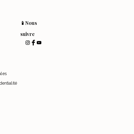
📱Nous
suivre
ales
dentialité