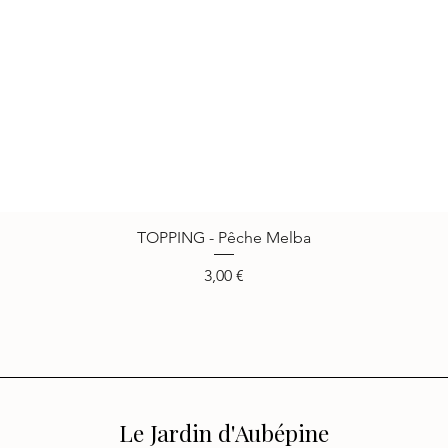
TOPPING - Pêche Melba
Aperçu rapide
Prix
3,00 €
Le Jardin d'Aubépine