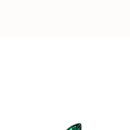
-
REJOIGNEZ L
Plus de
4000
pers
leurs appareils av
d’Aubépine
.