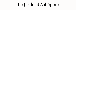
Le Jardin d'Aubépine
Des accessoires qui vous ressemblent,
faits avec amour.
🌸 Notre Jardin
Notre histoire
Nos Ateliers
💌 Aide
FAQ
Contact
Conditions générales
Politique de confidentialité