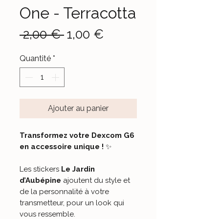
One - Terracotta
Prix
Prix
 2,00 € 
1,00 €
original
promotionnel
Quantité
*
Ajouter au panier
Transformez votre Dexcom G6
en accessoire unique !
✨
Les stickers
Le Jardin
d’Aubépine
ajoutent du style et
de la personnalité à votre
transmetteur, pour un look qui
vous ressemble.